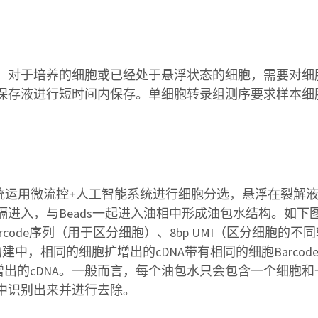
对于培养的细胞或已经处于悬浮状态的细胞，需要对细
液进行短时间内保存。单细胞转录组测序要求样本细胞活率>
系统运用微流控+人工智能系统进行细胞分选，悬浮在裂解液
进入，与Beads一起进入油相中形成油包水结构。如下图
、12bp Barcode序列（用于区分细胞）、8bp UMI（区分细胞的不
的文库构建中，相同的细胞扩增出的cDNA带有相同的细胞Barc
增出的cDNA。一般而言，每个油包水只会包含一个细胞
中识别出来并进行去除。