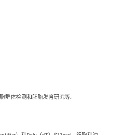
胞群体检测和胚胎发育研究等。
ntifier）和Poly（dT）的Bead、细胞和油